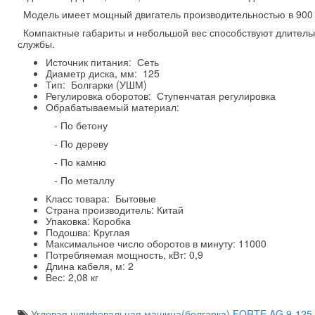
Модель имеет мощный двигатель производительностью в 900 Вт
Компактные габариты и небольшой вес способствуют длительн
службы.
Источник питания: Сеть
Диаметр диска, мм: 125
Тип: Болгарки (УШМ)
Регулировка оборотов: Ступенчатая регулировка
Обрабатываемый материал:
- По бетону
- По дереву
- По камню
- По металлу
Класс товара: Бытовые
Страна производитель: Китай
Упаковка: Коробка
Подошва: Круглая
Максимальное число оборотов в минуту: 11000
Потребляемая мощность, кВт: 0,9
Длина кабеля, м: 2
Вес: 2,08 кг
Угловая шлифовальная машина(болгарка) FORTE AG 9-125